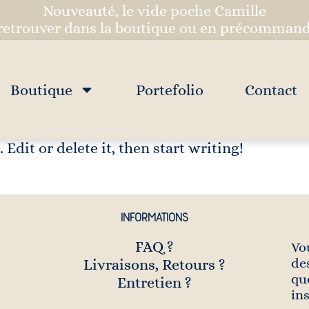
Nouveauté, le vide poche Camille
retrouver dans la boutique ou en précommand
Boutique
Portefolio
Contact
Edit or delete it, then start writing!
INFORMATIONS
FAQ ?
Vo
de
Livraisons, Retours ?
qu
Entretien ?
in