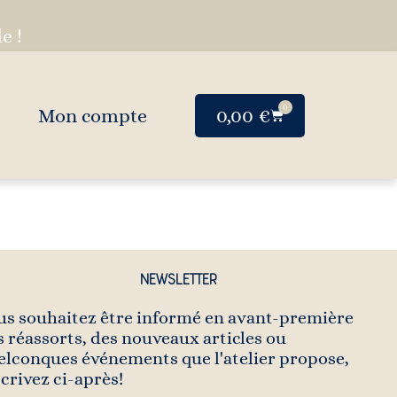
e !
0
Mon compte
0,00
€
NEWSLETTER
us souhaitez être informé en avant-première
s réassorts, des nouveaux articles ou
elconques événements que l'atelier propose,
scrivez ci-après!